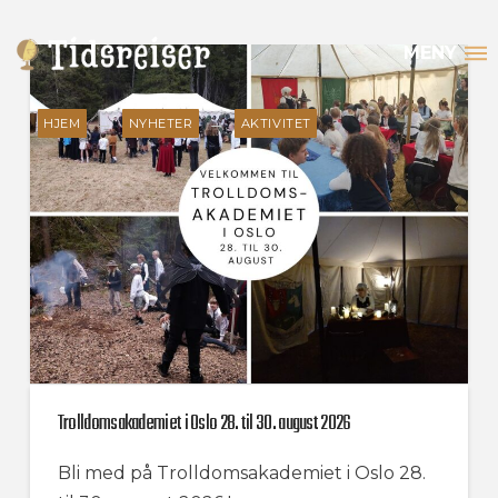
MENY
→
→
HJEM
NYHETER
AKTIVITET
Trolldomsakademiet i Oslo 28. til 30. august 2026
Bli med på Trolldomsakademiet i Oslo 28.