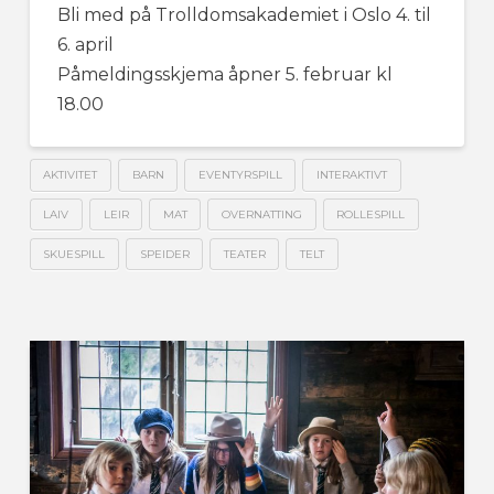
Bli med på Trolldomsakademiet i Oslo 4. til
6. april
Påmeldingsskjema åpner 5. februar kl
18.00
AKTIVITET
BARN
EVENTYRSPILL
INTERAKTIVT
LAIV
LEIR
MAT
OVERNATTING
ROLLESPILL
SKUESPILL
SPEIDER
TEATER
TELT