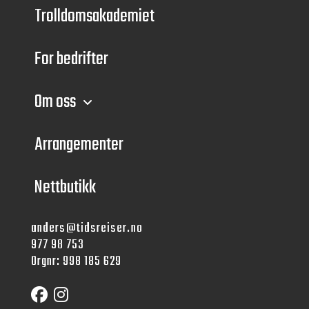
Trolldomsakademiet
For bedrifter
Om oss
Arrangementer
Nettbutikk
anders@tidsreiser.no
977 98 753
Orgnr: 998 185 629